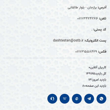
آدرس:
برازجان - بلوار طالقانی
تلفن:
07734242616
کد پستی:
.
پست الکترونیک:
dashtestan@ostb.ir
فکس:
0۷۷۳۱۵۵۸۴۲۹
کاربران آنلاین
0
کل بازدید
149165
بازدید امروز
141
بازدید این صفحه
80